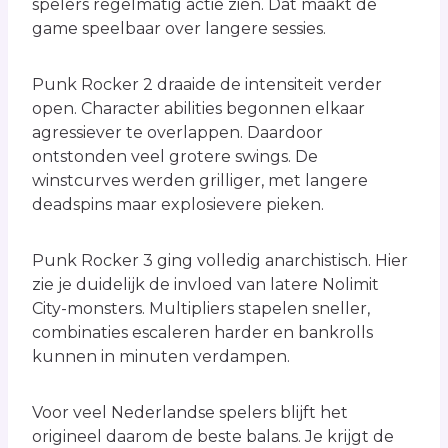
spelers regelmatig actie zien. Dat maakt de
game speelbaar over langere sessies.
Punk Rocker 2 draaide de intensiteit verder
open. Character abilities begonnen elkaar
agressiever te overlappen. Daardoor
ontstonden veel grotere swings. De
winstcurves werden grilliger, met langere
deadspins maar explosievere pieken.
Punk Rocker 3 ging volledig anarchistisch. Hier
zie je duidelijk de invloed van latere Nolimit
City-monsters. Multipliers stapelen sneller,
combinaties escaleren harder en bankrolls
kunnen in minuten verdampen.
Voor veel Nederlandse spelers blijft het
origineel daarom de beste balans. Je krijgt de