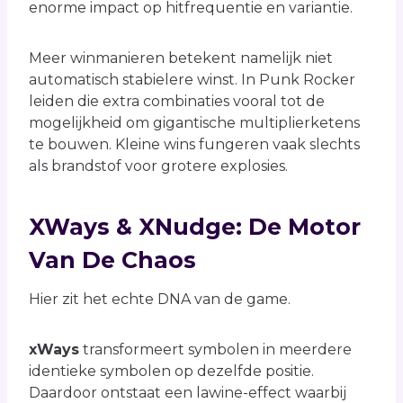
enorme impact op hitfrequentie en variantie.
Meer winmanieren betekent namelijk niet
automatisch stabielere winst. In Punk Rocker
leiden die extra combinaties vooral tot de
mogelijkheid om gigantische multiplierketens
te bouwen. Kleine wins fungeren vaak slechts
als brandstof voor grotere explosies.
XWays & XNudge: De Motor
Van De Chaos
Hier zit het echte DNA van de game.
xWays
transformeert symbolen in meerdere
identieke symbolen op dezelfde positie.
Daardoor ontstaat een lawine-effect waarbij