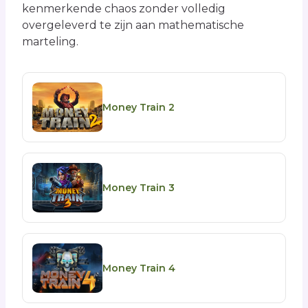
kenmerkende chaos zonder volledig
overgeleverd te zijn aan mathematische
marteling.
Money Train 2
Money Train 3
Money Train 4