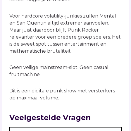
Voor hardcore volatility-junkies zullen Mental
en San Quentin altijd extremer aanvoelen.
Maar juist daardoor blijft Punk Rocker
relevanter voor een bredere groep spelers. Het
is de sweet spot tussen entertainment en
mathematische brutaliteit.
Geen veilige mainstream-slot. Geen casual
fruitmachine.
Dit is een digitale punk show met versterkers
op maximaal volume.
Veelgestelde Vragen