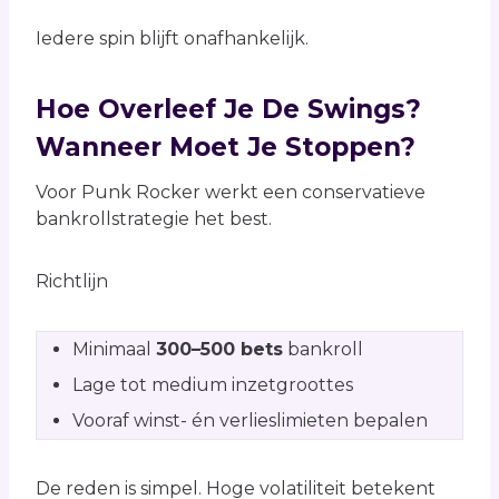
Iedere spin blijft onafhankelijk.
Hoe Overleef Je De Swings?
Wanneer Moet Je Stoppen?
Voor Punk Rocker werkt een conservatieve
bankrollstrategie het best.
Richtlijn
Minimaal
300–500 bets
bankroll
Lage tot medium inzetgroottes
Vooraf winst- én verlieslimieten bepalen
De reden is simpel. Hoge volatiliteit betekent