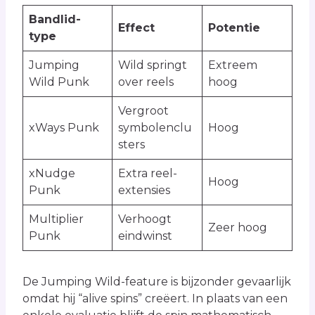
Bandlid-
Effect
Potentie
type
Jumping
Wild springt
Extreem
Wild Punk
over reels
hoog
Vergroot
xWays Punk
symbolenclu
Hoog
sters
xNudge
Extra reel-
Hoog
Punk
extensies
Multiplier
Verhoogt
Zeer hoog
Punk
eindwinst
De Jumping Wild-feature is bijzonder gevaarlijk
omdat hij “alive spins” creëert. In plaats van een