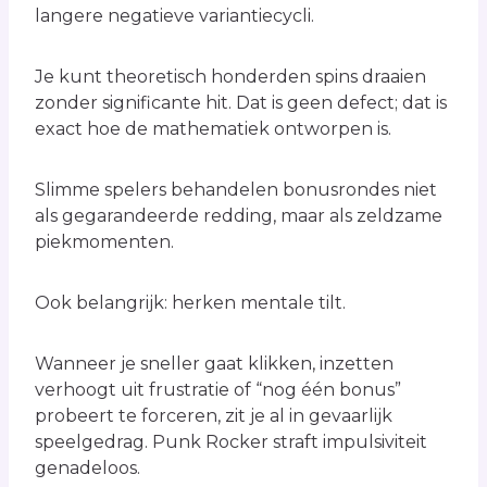
langere negatieve variantiecycli.
Je kunt theoretisch honderden spins draaien
zonder significante hit. Dat is geen defect; dat is
exact hoe de mathematiek ontworpen is.
Slimme spelers behandelen bonusrondes niet
als gegarandeerde redding, maar als zeldzame
piekmomenten.
Ook belangrijk: herken mentale tilt.
Wanneer je sneller gaat klikken, inzetten
verhoogt uit frustratie of “nog één bonus”
probeert te forceren, zit je al in gevaarlijk
speelgedrag. Punk Rocker straft impulsiviteit
genadeloos.