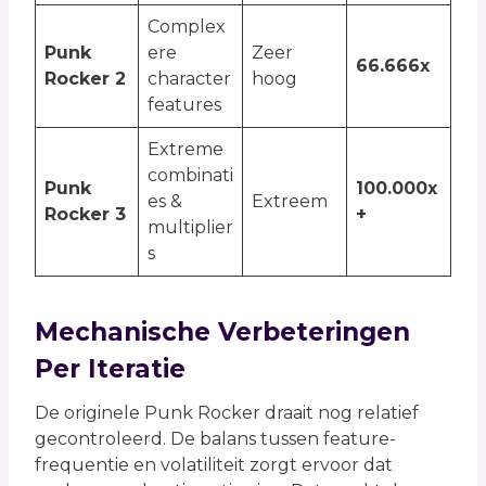
Complex
Punk
ere
Zeer
66.666x
Rocker 2
character
hoog
features
Extreme
combinati
Punk
100.000x
es &
Extreem
Rocker 3
+
multiplier
s
Mechanische Verbeteringen
Per Iteratie
De originele Punk Rocker draait nog relatief
gecontroleerd. De balans tussen feature-
frequentie en volatiliteit zorgt ervoor dat