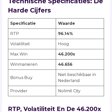
Technische Specificaties: De
Harde Cijfers
Specificatie
Waarde
RTP
96.14%
Volatiliteit
Hoog
Max Win
46.200x
Winmanieren
46.656
Niet beschikbaar in
Bonus Buy
Nederland
Provider
Nolimit City
RTP, Volatiliteit En De 46.200x