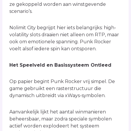
ze gekoppeld worden aan winstgevende
scenario’s.
Nolimit City begrijpt hier iets belangrijks: high-
volatility slots draaien niet alleen om RTP, maar
ook om emotionele spanning. Punk Rocker
voelt alsof iedere spin kan ontsporen.
Het Speelveld en Basissysteem Ontleed
Op papier begint Punk Rocker vrij simpel. De
game gebruikt een rasterstructuur die
dynamisch uitbreidt via xWays-symbolen.
Aanvankelijk lijkt het aantal winmanieren
beheersbaar, maar zodra speciale symbolen
actief worden explodeert het systeem