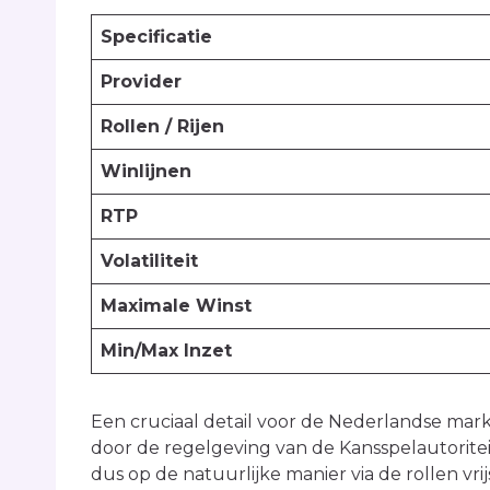
Specificatie
Provider
Rollen / Rijen
Winlijnen
RTP
Volatiliteit
Maximale Winst
Min/Max Inzet
Een cruciaal detail voor de Nederlandse mark
door de regelgeving van de Kansspelautoritei
dus op de natuurlijke manier via de rollen vri