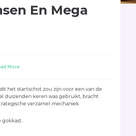
nsen En Mega
ad More
it het startschot zou zijn voor een van de
 al duizenden keren was gebruikt, bracht
 strategische verzamel-mechaniek.
e gokkast.