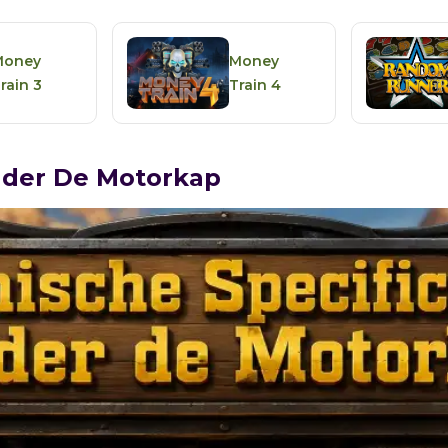
Money
Money
rain 3
Train 4
Onder De Motorkap