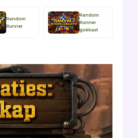
Random
Random
Runner
Runner
gokkast