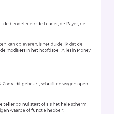
uit de bendeleden (de Leader, de Payer, de
en kan opleveren, is het duidelijk dat de
lde modifiers in het hoofdspel. Alles in Money
5. Zodra dit gebeurt, schuift de wagon open
de teller op nul staat of als het hele scherm
eigen waarde of functie hebben: