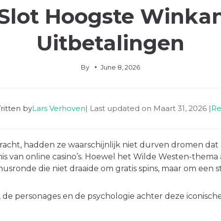
 Slot Hoogste Winka
Uitbetalingen
By
June 8, 2026
ritten by
Lars Verhoven
| Last updated on Maart 31, 2026 |
Re
racht, hadden ze waarschijnlijk niet durven dromen dat d
nis van online casino’s. Hoewel het Wilde Westen-thema
onusronde die niet draaide om gratis spins, maar om een
, de personages en de psychologie achter deze iconisch