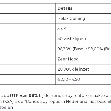
Details
Relax Gaming
5 x 4
40 vaste lijnen
96,20% (Base) / 98,00% (B
Zeer Hoog
20.000x je inzet
€0,10 – €50
t: de
RTP van 98%
bij de Bonus Buy feature maakte dit 
t (KSA) is de “Bonus Buy” optie in Nederland niet besc
jspelen.