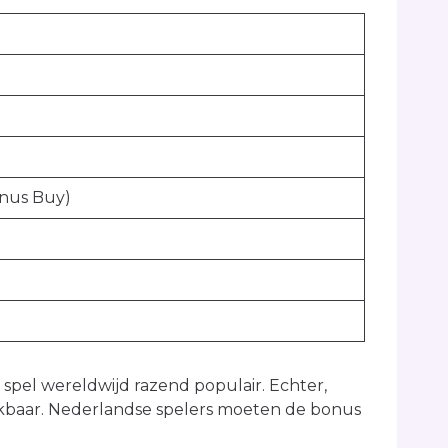
onus Buy)
spel wereldwijd razend populair. Echter,
hikbaar. Nederlandse spelers moeten de bonus