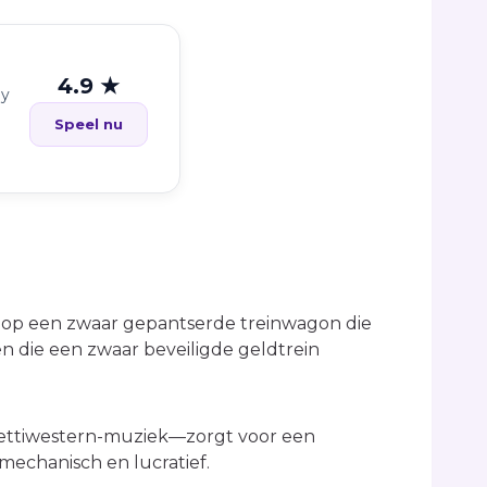
4.9 ★
ey
Speel nu
len op een zwaar gepantserde treinwagon die
en die een zwaar beveiligde geldtrein
hettiwestern-muziek—zorgt voor een
 mechanisch en lucratief.