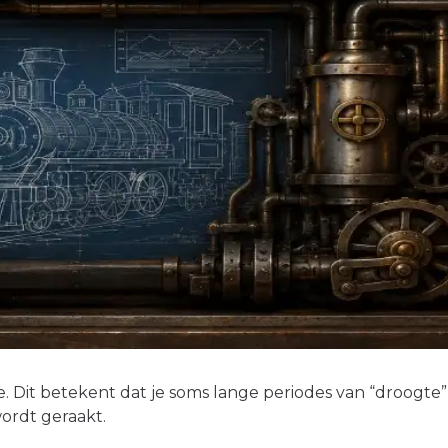
e. Dit betekent dat je soms lange periodes van “droogte
ordt geraakt.