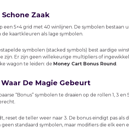
n Schone Zaak
 op een 5×4 grid met 40 winlijnen. De symbolen bestaan 
n de kaartkleuren als lage symbolen.
gestapelde symbolen (stacked symbols) best aardige winst
e zijn. Er zijn geen willekeurige multipliers of ingewikke
eke wagon te leiden: de
Money Cart Bonus Round
.
 Waar De Magie Gebeurt
arse “Bonus” symbolen te draaien op de rollen 1, 3 en 
erecht.
dt, reset de teller weer naar 3. De bonus eindigt pas als 
jn geen standaard symbolen, maar modifiers die elk een 