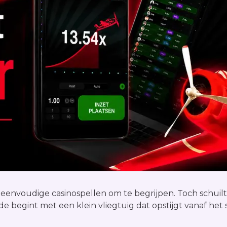
 eenvoudige casinospellen om te begrijpen. Toch schuil
 begint met een klein vliegtuig dat opstijgt vanaf het 