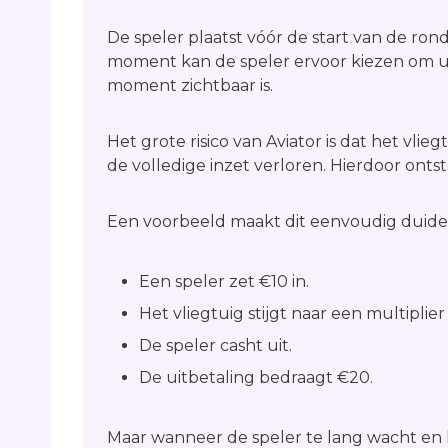
De speler plaatst vóór de start van de rond
moment kan de speler ervoor kiezen om ui
moment zichtbaar is.
Het grote risico van Aviator is dat het vl
de volledige inzet verloren. Hierdoor onts
Een voorbeeld maakt dit eenvoudig duidel
Een speler zet €10 in.
Het vliegtuig stijgt naar een multiplier
De speler casht uit.
De uitbetaling bedraagt €20.
Maar wanneer de speler te lang wacht en het