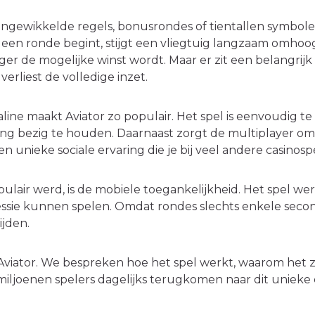
j ingewikkelde regels, bonusrondes of tientallen symbole
a een ronde begint, stijgt een vliegtuig langzaam omhoog
ger de mogelijke winst wordt. Maar er zit een belangrijk r
verliest de volledige inzet.
ne maakt Aviator zo populair. Het spel is eenvoudig te 
 bezig te houden. Daarnaast zorgt de multiplayer omg
 unieke sociale ervaring die je bij veel andere casinospe
lair werd, is de mobiele toegankelijkheid. Het spel we
sessie kunnen spelen. Omdat rondes slechts enkele second
ijden.
r Aviator. We bespreken hoe het spel werkt, waarom het 
iljoenen spelers dagelijks terugkomen naar dit unieke c