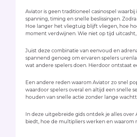
Aviator is geen traditioneel casinospel waarbi
spanning, timing en snelle beslissingen. Zodr
Hoe langer het vliegtuig blijft vliegen, hoe ho
moment verdwijnen. Wie niet op tijd uitcasht, 
Juist deze combinatie van eenvoud en adrenali
spannend genoeg om ervaren spelers urenlang
wat andere spelers doen. Hierdoor ontstaat een
Een andere reden waarom Aviator zo snel popu
waardoor spelers overal en altijd een snelle 
houden van snelle actie zonder lange wachtt
In deze uitgebreide gids ontdek je alles ove
biedt, hoe de multipliers werken en waarom m