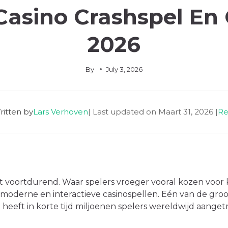
 Casino Crashspel En 
2026
By
July 3, 2026
ritten by
Lars Verhoven
| Last updated on Maart 31, 2026 |
Re
t voortdurend. Waar spelers vroeger vooral kozen voor k
oderne en interactieve casinospellen. Eén van de groot
el heeft in korte tijd miljoenen spelers wereldwijd aange