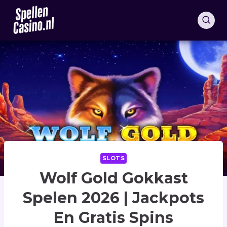
Skip
to
content
SLOTS
Wolf Gold Gokkast
Spelen 2026 | Jackpots
En Gratis Spins