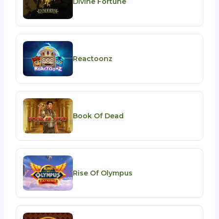
Divine Fortune
Reactoonz
Book Of Dead
Rise Of Olympus