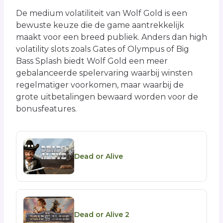
De medium volatiliteit van Wolf Gold is een
bewuste keuze die de game aantrekkelijk
maakt voor een breed publiek. Anders dan high
volatility slots zoals Gates of Olympus of Big
Bass Splash biedt Wolf Gold een meer
gebalanceerde spelervaring waarbij winsten
regelmatiger voorkomen, maar waarbij de
grote uitbetalingen bewaard worden voor de
bonusfeatures.
Dead or Alive
Dead or Alive 2