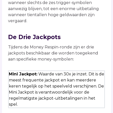
wanneer slechts de zes trigger-symbolen
aanwezig blijven, tot een enorme uitbetaling
wanneer tientallen hoge geldwaarden zijn
vergaard.
De Drie Jackpots
Tijdens de Money Respin-ronde zijn er drie
jackpots beschikbaar die worden toegekend
aan specifieke money-symbolen:
Mini Jackpot:
Waarde van 30x je inzet. Dit is de
meest frequente jackpot en kan meerdere
keren tegelijk op het speelveld verschijnen. De
Mini Jackpot is verantwoordelijk voor de
regelmatigste jackpot-uitbetalingen in het
spel.