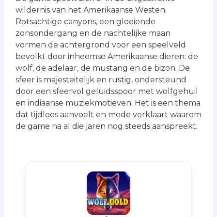
wildernis van het Amerikaanse Westen.
Rotsachtige canyons, een gloeiende
zonsondergang en de nachtelijke maan
vormen de achtergrond voor een speelveld
bevolkt door inheemse Amerikaanse dieren: de
wolf, de adelaar, de mustang en de bizon. De
sfeer is majesteitelijk en rustig, ondersteund
door een sfeervol geluidsspoor met wolfgehuil
en indiaanse muziekmotieven. Het is een thema
dat tijdloos aanvoelt en mede verklaart waarom
de game na al die jaren nog steeds aanspreekt.