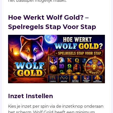
het basisspel mogelijk maakt.
Hoe Werkt Wolf Gold? –
Spelregels Stap Voor Stap
Inzet Instellen
Kies je inzet per spin via de inzetknop onderaan
het scherm. Wolf Gold heeft een minimum