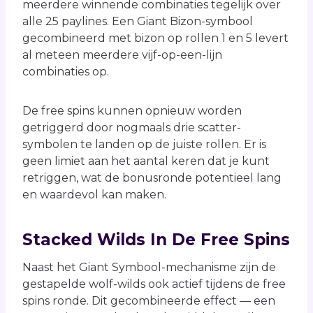
meerdere winnende combinaties tegelijk over
alle 25 paylines. Een Giant Bizon-symbool
gecombineerd met bizon op rollen 1 en 5 levert
al meteen meerdere vijf-op-een-lijn
combinaties op.
De free spins kunnen opnieuw worden
getriggerd door nogmaals drie scatter-
symbolen te landen op de juiste rollen. Er is
geen limiet aan het aantal keren dat je kunt
retriggen, wat de bonusronde potentieel lang
en waardevol kan maken.
Stacked Wilds In De Free Spins
Naast het Giant Symbool-mechanisme zijn de
gestapelde wolf-wilds ook actief tijdens de free
spins ronde. Dit gecombineerde effect — een