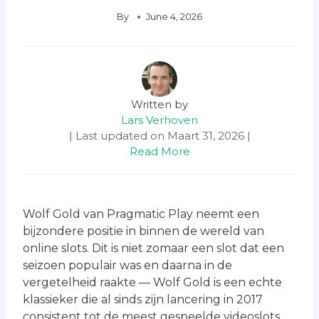
By
June 4, 2026
Written by
Lars Verhoven
| Last updated on Maart 31, 2026 |
Read More
Wolf Gold van Pragmatic Play neemt een
bijzondere positie in binnen de wereld van
online slots. Dit is niet zomaar een slot dat een
seizoen populair was en daarna in de
vergetelheid raakte — Wolf Gold is een echte
klassieker die al sinds zijn lancering in 2017
consistent tot de meest gespeelde videoslots