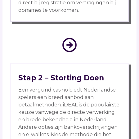
direct bij registratie om vertragingen bij
opnames te voorkomen.
Stap 2 – Storting Doen
Een vergund casino biedt Nederlandse
spelers een breed aanbod aan
betaalmethoden. iDEAL is de populairste
keuze vanwege de directe verwerking
en brede bekendheid in Nederland.
Andere opties zijn bankoverschrijvingen
en e-wallets. Kies de methode die het