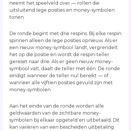
neemt het speelveld over — rollen die
uitsluitend lege posities en money-symbolen
tonen.
De ronde begint met drie respins. Bij elke respin
spinnen alleen de lege posities opnieuw. Als er
een nieuw money-symbool landt, vergrendelt
het op die positie en wordt de respin-teller
gereset naar drie. Als er geen nieuw money-
symbool valt, daalt de teller met één. De ronde
eindigt wanneer de teller nul bereikt — of
wanneer alle vijftien posities gevuld zijn met
money-symbolen.
Aan het einde van de ronde worden alle
geldwaarden van de zichtbare money-
symbolen bij elkaar opgeteld en uitbetaald. Dit
kan variëren van een bescheiden uitbetaling