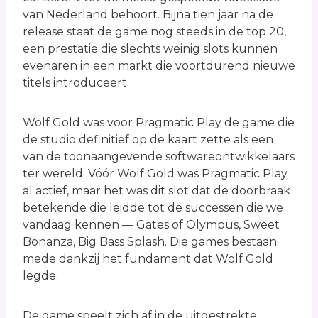
van Nederland behoort. Bijna tien jaar na de
release staat de game nog steeds in de top 20,
een prestatie die slechts weinig slots kunnen
evenaren in een markt die voortdurend nieuwe
titels introduceert.
Wolf Gold was voor Pragmatic Play de game die
de studio definitief op de kaart zette als een
van de toonaangevende softwareontwikkelaars
ter wereld. Vóór Wolf Gold was Pragmatic Play
al actief, maar het was dit slot dat de doorbraak
betekende die leidde tot de successen die we
vandaag kennen — Gates of Olympus, Sweet
Bonanza, Big Bass Splash. Die games bestaan
mede dankzij het fundament dat Wolf Gold
legde.
De game speelt zich af in de uitgestrekte