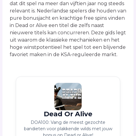
dat dit spel na meer dan vijftien jaar nog steeds
relevant is. Nederlandse spelers die houden van
pure bonusjacht en krachtige free spins vinden
in Dead or Alive een titel die zelfs naast
nieuwere titels kan concurreren. Deze gids legt
uit waarom de klassieke mechanieken en het
hoge winstpotentieel het spel tot een blijvende
favoriet maken in de KSA-reguleerde markt.
Dead Or Alive
DOA100: Vang de meest gezochte
bandieten voor plakkende wilds met jouw
bonus op Dead or Alive!