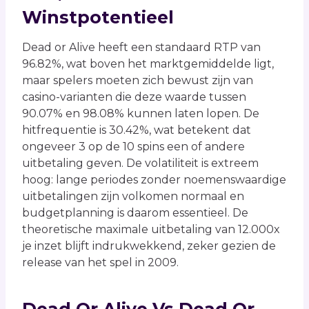
Winstpotentieel
Dead or Alive heeft een standaard RTP van
96.82%, wat boven het marktgemiddelde ligt,
maar spelers moeten zich bewust zijn van
casino-varianten die deze waarde tussen
90.07% en 98.08% kunnen laten lopen. De
hitfrequentie is 30.42%, wat betekent dat
ongeveer 3 op de 10 spins een of andere
uitbetaling geven. De volatiliteit is extreem
hoog: lange periodes zonder noemenswaardige
uitbetalingen zijn volkomen normaal en
budgetplanning is daarom essentieel. De
theoretische maximale uitbetaling van 12.000x
je inzet blijft indrukwekkend, zeker gezien de
release van het spel in 2009.