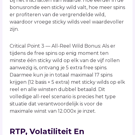
bij het inschatten van waarde. Hoe eerder in de
bonusronde een sticky wild valt, hoe meer spins
er profiteren van de vergrendelde wild,
waardoor vroege sticky wilds veel waardevoller
zijn.
Critical Point 3 — All-Reel Wild Bonus: Als er
tijdens de free spins op enig moment ten
minste één sticky wild op elk van de vijf rollen
aanwezig is, ontvang je 5 extra free spins.
Daarmee kun je in totaal maximaal 17 spins
krijgen (12 basis + 5 extra) met sticky wilds op elk
reel en alle winsten dubbel betaald. Dit
volledige all-reel scenario is precies het type
situatie dat verantwoordelijk is voor de
maximale winst van 12.000x je inzet.
RTP, Volatiliteit En