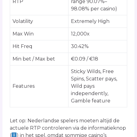
RTP
range 90.07%–
98.08% per casino)
Volatility
Extremely High
Max Win
12,000x
Hit Freq
30.42%
Min bet / Max bet
€0.09 / €18
Sticky Wilds, Free
Spins, Scatter pays,
Features
Wild pays
independently,
Gamble feature
Let op: Nederlandse spelers moeten altijd de
actuele RTP controleren via de informatieknop
(
) in het spel, omdat sommige casino’s