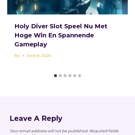
Holy Diver Slot Speel Nu Met
Hoge Win En Spannende
Gameplay
By
June 8, 2026
Leave A Reply
Your email address will not be published.
Required fields