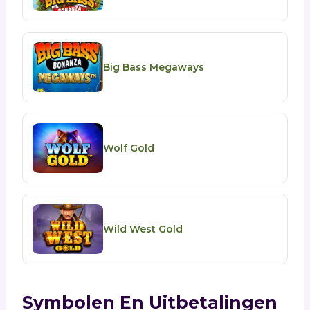
Big Bass Megaways
Wolf Gold
Wild West Gold
Symbolen En Uitbetalingen