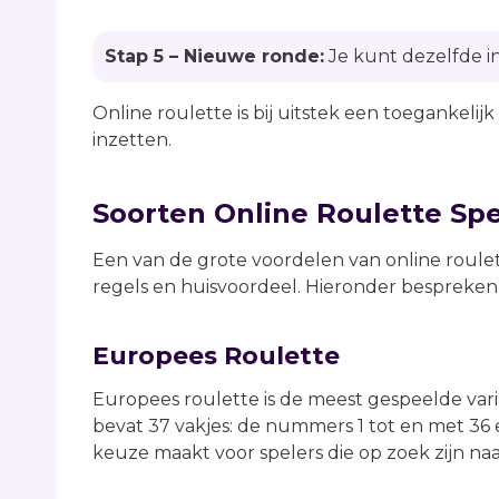
Stap 5 – Nieuwe ronde:
Je kunt dezelfde i
Online roulette is bij uitstek een toegankelijk
inzetten.
Soorten Online Roulette Spe
Een van de grote voordelen van online roulet
regels en huisvoordeel. Hieronder bespreken 
Europees Roulette
Europees roulette is de meest gespeelde vari
bevat 37 vakjes: de nummers 1 tot en met 36
keuze maakt voor spelers die op zoek zijn n