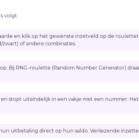
s volgt:
rde en klik op het gewenste inzetveld op de rouletteta
zwart) of andere combinaties.
op. Bij RNG-roulette (Random Number Generator) draait he
en stopt uiteindelijk in een vakje met een nummer. Het 
n uitbetaling direct op hun saldo. Verliezende inzett