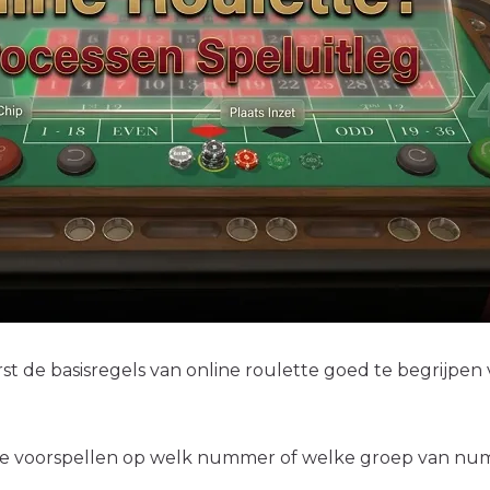
st de basisregels van online roulette goed te begrijpen
t te voorspellen op welk nummer of welke groep van nu