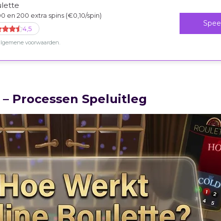
lette
0 en 200 extra spins (€0,10/spin)
Spee
4,5
e algemene voorwaarden.
 – Processen Speluitleg