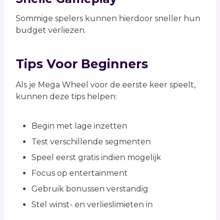
Sommige spelers kunnen hierdoor sneller hun
budget verliezen.
Tips Voor Beginners
Als je Mega Wheel voor de eerste keer speelt,
kunnen deze tips helpen:
Begin met lage inzetten
Test verschillende segmenten
Speel eerst gratis indien mogelijk
Focus op entertainment
Gebruik bonussen verstandig
Stel winst- en verlieslimieten in