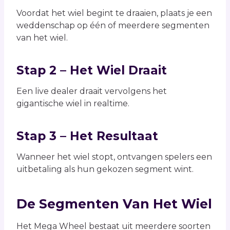
Voordat het wiel begint te draaien, plaats je een
weddenschap op één of meerdere segmenten
van het wiel.
Stap 2 – Het Wiel Draait
Een live dealer draait vervolgens het
gigantische wiel in realtime.
Stap 3 – Het Resultaat
Wanneer het wiel stopt, ontvangen spelers een
uitbetaling als hun gekozen segment wint.
De Segmenten Van Het Wiel
Het Mega Wheel bestaat uit meerdere soorten