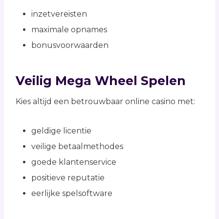
inzetvereisten
maximale opnames
bonusvoorwaarden
Veilig Mega Wheel Spelen
Kies altijd een betrouwbaar online casino met:
geldige licentie
veilige betaalmethodes
goede klantenservice
positieve reputatie
eerlijke spelsoftware