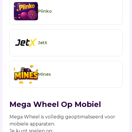
Plinko
JetX
Mines
Mega Wheel Op Mobiel
Mega Wheel is volledig geoptimaliseerd voor
mobiele apparaten.
Je kunt spelen op: