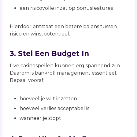
een risicovolle inzet op bonusfeatures
Hierdoor ontstaat een betere balans tussen
risico en winstpotentieel.
3. Stel Een Budget In
Live casinospellen kunnen erg spannend zijn.
Daarom is bankroll management essentieel.
Bepaal vooraf:
hoeveel je wilt inzetten
hoeveel verlies acceptabel is
wanneer je stopt