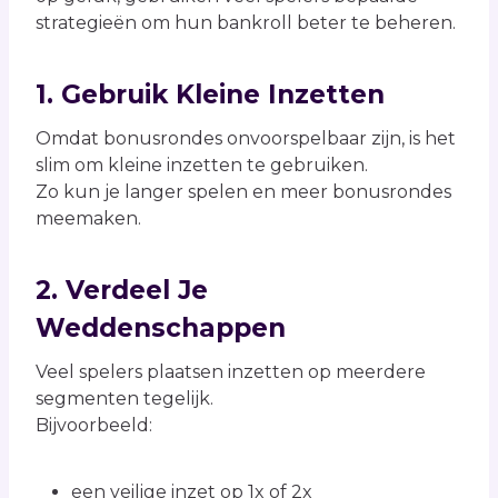
strategieën om hun bankroll beter te beheren.
1. Gebruik Kleine Inzetten
Omdat bonusrondes onvoorspelbaar zijn, is het
slim om kleine inzetten te gebruiken.
Zo kun je langer spelen en meer bonusrondes
meemaken.
2. Verdeel Je
Weddenschappen
Veel spelers plaatsen inzetten op meerdere
segmenten tegelijk.
Bijvoorbeeld:
een veilige inzet op 1x of 2x