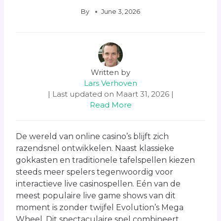
By
June 3, 2026
Written by
Lars Verhoven
| Last updated on Maart 31, 2026 |
Read More
De wereld van online casino’s blijft zich
razendsnel ontwikkelen. Naast klassieke
gokkasten en traditionele tafelspellen kiezen
steeds meer spelers tegenwoordig voor
interactieve live casinospellen. Eén van de
meest populaire live game shows van dit
moment is zonder twijfel Evolution’s Mega
Wheel. Dit spectaculaire spel combineert