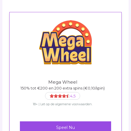
Mega Wheel
150% tot €200 en 200 extra spins (€0,10/spin)
4,5
18+ | Let op de algemene voorwaarden.
Speel Nu