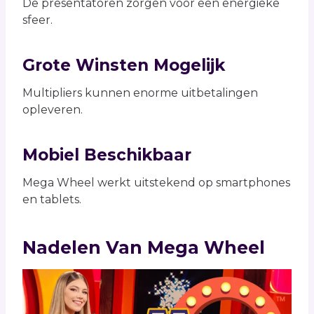
De presentatoren zorgen voor een energieke
sfeer.
Grote Winsten Mogelijk
Multipliers kunnen enorme uitbetalingen
opleveren.
Mobiel Beschikbaar
Mega Wheel werkt uitstekend op smartphones
en tablets.
Nadelen Van Mega Wheel